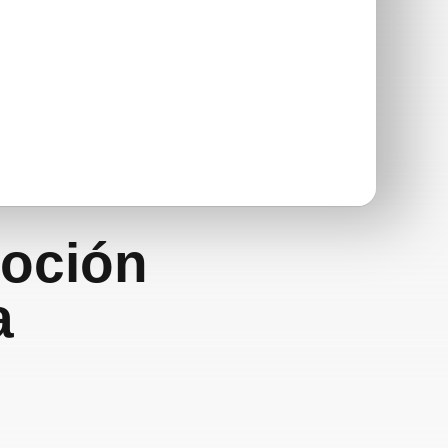
oción
a