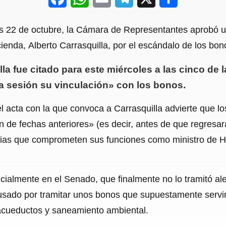
a
h
m
e
h
nes 22 de octubre, la Cámara de Representantes aprobó 
c
a
a
l
a
ienda, Alberto Carrasquilla, por el escándalo de los bo
e
t
i
e
r
la fue citado para este miércoles a las cinco de la
b
s
l
g
e
a sesión su vinculación» con los bonos.
o
A
r
o
p
a
 acta con la que convoca a Carrasquilla advierte que los
n de fechas anteriores» (es decir, antes de que regresar
k
p
m
as que comprometen sus funciones como ministro de Ha
nicialmente en el Senado, que finalmente no lo tramitó a
acusado por tramitar unos bonos que supuestamente serv
 acueductos y saneamiento ambiental.