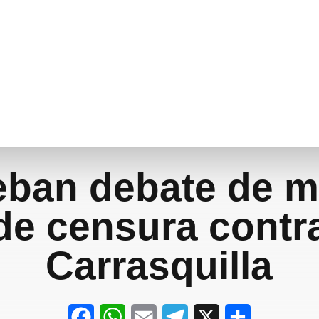
eban debate de m
de censura contr
Carrasquilla
F
W
E
T
X
S