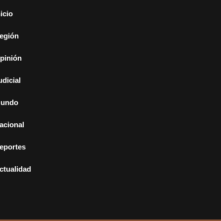
nicio
egión
pinión
udicial
undo
acional
eportes
ctualidad