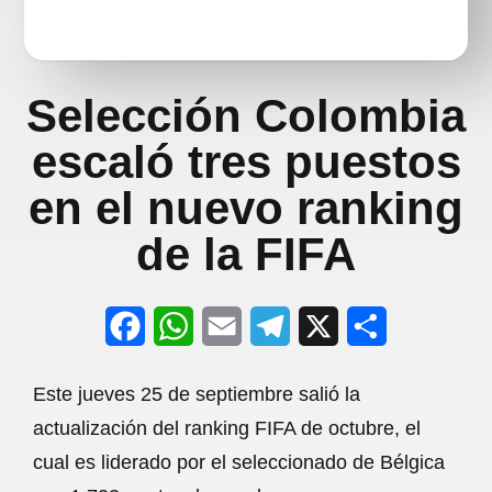
Selección Colombia
escaló tres puestos
en el nuevo ranking
de la FIFA
F
W
E
T
X
S
a
h
m
e
h
Este jueves 25 de septiembre salió la
c
a
a
l
a
actualización del ranking FIFA de octubre, el
e
t
i
e
r
cual es liderado por el seleccionado de Bélgica
b
s
l
g
e