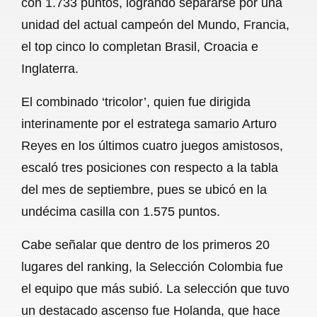
con 1.733 puntos, logrando separarse por una
o
A
r
unidad del actual campeón del Mundo, Francia,
el top cinco lo completan Brasil, Croacia e
o
p
a
Inglaterra.
k
p
m
El combinado ‘tricolor’, quien fue dirigida
interinamente por el estratega samario Arturo
Reyes en los últimos cuatro juegos amistosos,
escaló tres posiciones con respecto a la tabla
del mes de septiembre, pues se ubicó en la
undécima casilla con 1.575 puntos.
Cabe señalar que dentro de los primeros 20
lugares del ranking, la Selección Colombia fue
el equipo que más subió. La selección que tuvo
un destacado ascenso fue Holanda, que hace