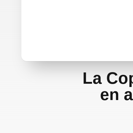
La Cop
en a