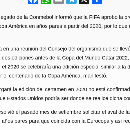
a
h
m
e
h
elegado de la Conmebol informó que la FIFA aprobó la p
c
a
a
l
a
pa América en años pares a partir del 2020, por lo que 
e
t
i
e
r
b
s
l
g
e
a en una reunión del Consejo del organismo que se llevó
o
A
r
drá dos ediciones antes de la Copa del Mundo Catar 202
o
p
a
n el 2020 se celebraría una edición especial similar a la 
k
p
m
el centenario de la Copa América, manifestó.
gará la edición del certamen en 2020 no está confirmada
que Estados Unidos podría ser donde se realice dicha co
olvió el pasado mes de setiembre solicitar el aval de la
años pares para que coincida con la Eurocopa y así red