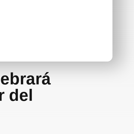
lebrará
r del