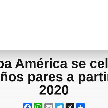
a América se ce
ños pares a parti
2020
F
W
E
T
X
S