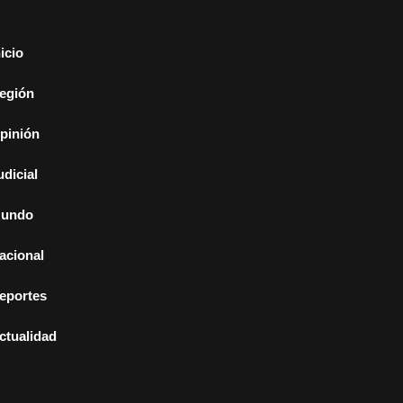
nicio
egión
pinión
udicial
undo
acional
eportes
ctualidad