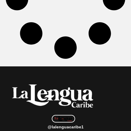
@lalenguacaribe1