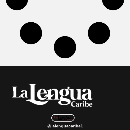
@lalenguacaribe1