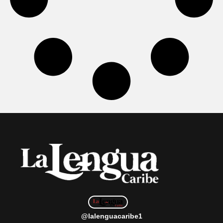
@lalenguacaribe1