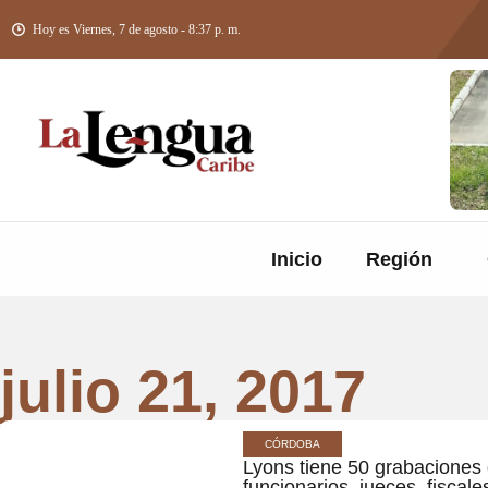
Hoy es Viernes, 7 de agosto - 8:37 p. m.
Inicio
Región
julio 21, 2017
CÓRDOBA
Lyons tiene 50 grabacione
funcionarios, jueces, fiscales