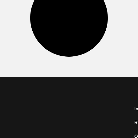
I
R
O