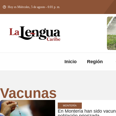
Hoy es Miércoles, 5 de agosto - 6:01 p. m.
Inicio
Región
Vacunas
MONTERÍA
En Montería han sido vacun
población priorizada