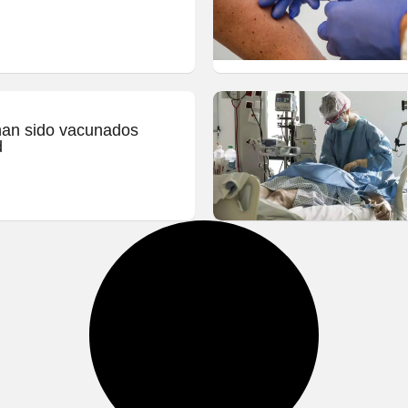
han sido vacunados
d