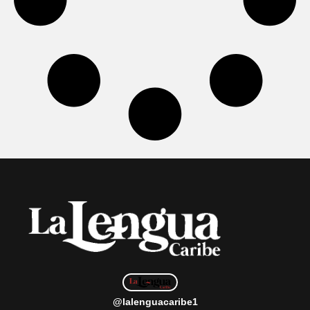
@lalenguacaribe1