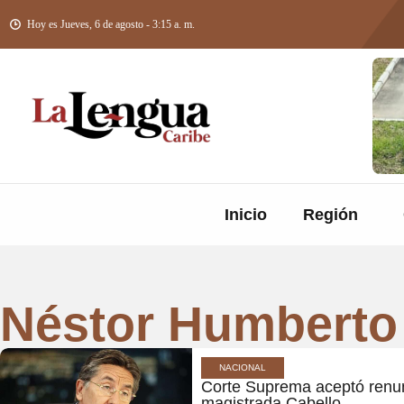
Hoy es Jueves, 6 de agosto - 3:15 a. m.
Inicio
Región
Néstor Humberto
NACIONAL
Corte Suprema aceptó renun
magistrada Cabello