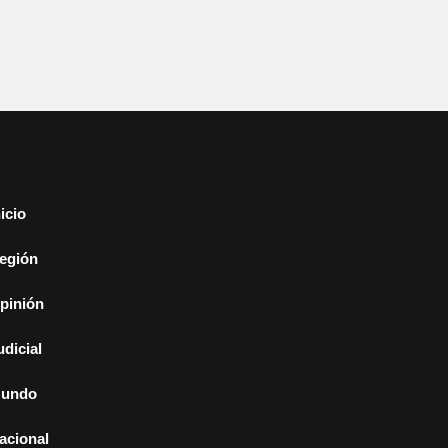
nicio
egión
pinión
udicial
undo
acional