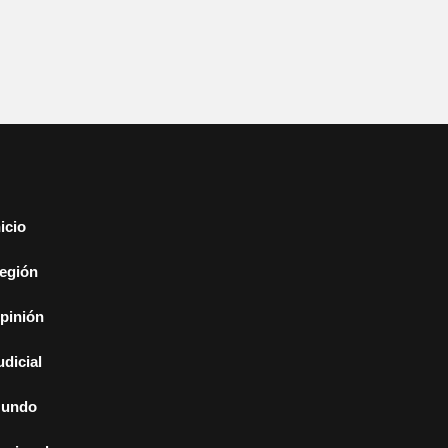
nicio
egión
pinión
udicial
undo