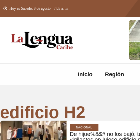
Hoy es Sábado, 8 de agosto - 7:03 a. m.
Inicio
Región
edificio H2
NACIONAL
De hijue%&$# no los bajó, tu
vigilantes en lujoso edifici