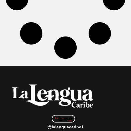
@lalenguacaribe1