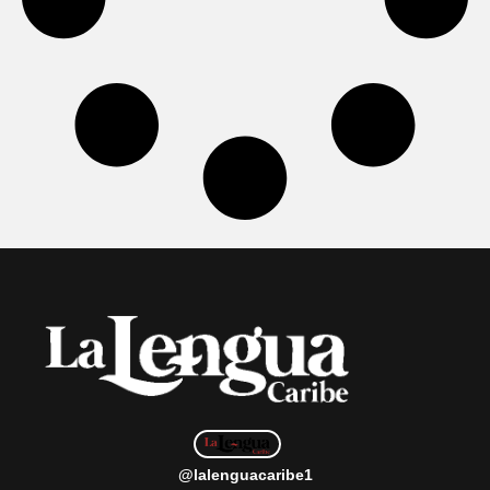
@lalenguacaribe1