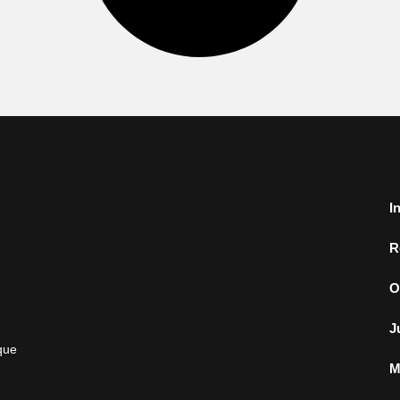
I
R
O
J
que
M