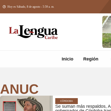
Hoy es Sábado, 8 de agosto - 5:59 a. m.
Inicio
Región
ANUC
CÓRDOBA
Se suman más respaldos, A
gobernador de Córdoba tras 