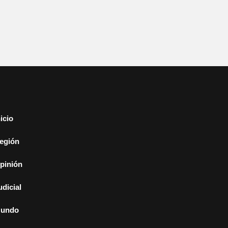
nicio
egión
pinión
udicial
undo