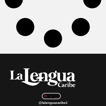
@lalenguacaribe1