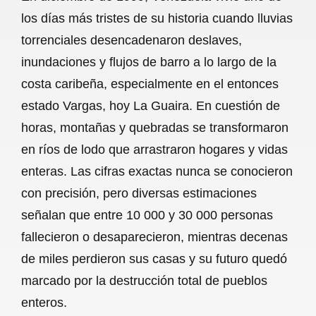
c
a
a
l
a
los días más tristes de su historia cuando lluvias
e
t
i
e
r
torrenciales desencadenaron deslaves,
b
s
l
g
e
inundaciones y flujos de barro a lo largo de la
o
A
r
costa caribeña, especialmente en el entonces
estado Vargas, hoy La Guaira. En cuestión de
o
p
a
horas, montañas y quebradas se transformaron
k
p
m
en ríos de lodo que arrastraron hogares y vidas
enteras. Las cifras exactas nunca se conocieron
con precisión, pero diversas estimaciones
señalan que entre 10 000 y 30 000 personas
fallecieron o desaparecieron, mientras decenas
de miles perdieron sus casas y su futuro quedó
marcado por la destrucción total de pueblos
enteros.