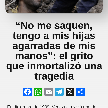
“No me saquen,
tengo a mis hijas
agarradas de mis
manos”: el grito
que inmortalizó una
tragedia
F
W
E
T
X
S
a
h
m
e
h
En diciembre de 1999, Venezuela vivió uno de