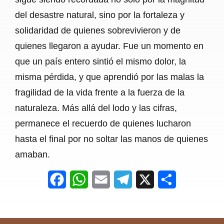
del desastre natural, sino por la fortaleza y
solidaridad de quienes sobrevivieron y de
quienes llegaron a ayudar. Fue un momento en
que un país entero sintió el mismo dolor, la
misma pérdida, y que aprendió por las malas la
fragilidad de la vida frente a la fuerza de la
naturaleza. Más allá del lodo y las cifras,
permanece el recuerdo de quienes lucharon
hasta el final por no soltar las manos de quienes
amaban.
F
W
E
T
X
S
a
h
m
e
h
c
a
a
l
a