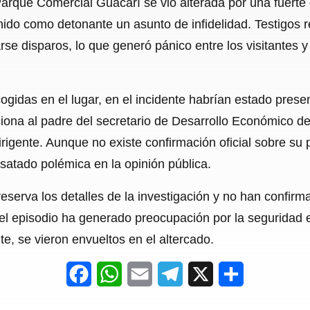
 Parque Comercial Guacarí se vio alterada por una fuerte
c
a
a
l
a
nido como detonante un asunto de infidelidad. Testigos r
e
t
i
e
r
se disparos, lo que generó pánico entre los visitantes y 
b
s
l
g
e
o
A
r
ogidas en el lugar, en el incidente habrían estado prese
o
p
a
nciona al padre del secretario de Desarrollo Económico 
k
p
m
gente. Aunque no existe confirmación oficial sobre su pa
atado polémica en la opinión pública.
serva los detalles de la investigación y no han confirma
e el episodio ha generado preocupación por la seguridad 
, se vieron envueltos en el altercado.
F
W
E
T
X
S
a
h
m
e
h