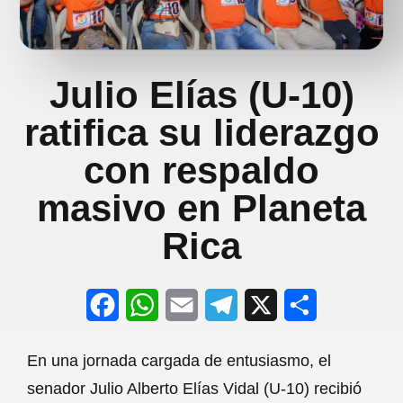
Julio Elías (U-10)
ratifica su liderazgo
con respaldo
masivo en Planeta
Rica
F
W
E
T
X
S
a
h
m
e
h
En una jornada cargada de entusiasmo, el
c
a
a
l
a
senador Julio Alberto Elías Vidal (U-10) recibió
e
t
i
e
r