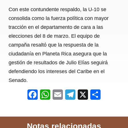
Con este contundente respaldo, la U-10 se
consolida como la fuerza política con mayor
tracción en el departamento de cara a las
elecciones del 8 de marzo. El equipo de
campaña resaltó que la respuesta de la
ciudadanía en Planeta Rica asegura que la
gestión de resultados de Julio Elías seguirá
defendiendo los intereses del Caribe en el
Senado.
F
W
E
T
X
S
a
h
m
e
h
c
a
a
l
a
Notas relacionadas
e
t
i
e
r