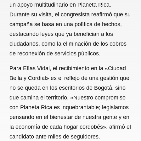
un apoyo multitudinario en Planeta Rica.
b
s
l
g
e
Durante su visita, el congresista reafirmó que su
o
A
r
campaña se basa en una política de hechos,
destacando leyes que ya benefician a los
o
p
a
ciudadanos, como la eliminación de los cobros
k
p
m
de reconexión de servicios públicos.
Para Elías Vidal, el recibimiento en la «Ciudad
Bella y Cordial» es el reflejo de una gestión que
no se queda en los escritorios de Bogotá, sino
que camina el territorio. «Nuestro compromiso
con Planeta Rica es inquebrantable; legislamos
pensando en el bienestar de nuestra gente y en
la economía de cada hogar cordobés», afirmó el
candidato ante miles de seguidores.