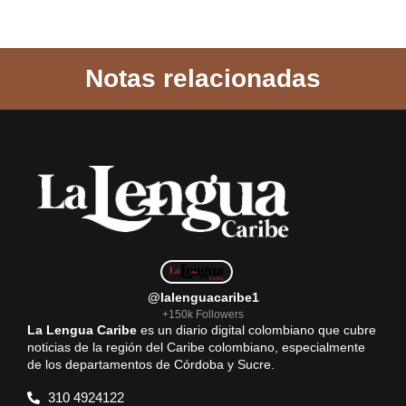
a
h
m
e
h
c
a
a
l
a
Notas relacionadas
e
t
i
e
r
b
s
l
g
e
o
A
r
o
p
a
k
p
m
@lalenguacaribe1
+150k Followers
La Lengua Caribe
es un diario digital colombiano que cubre
noticias de la región del Caribe colombiano, especialmente
de los departamentos de Córdoba y Sucre.
310 4924122