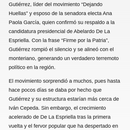
Gutiérrez, líder del movimiento “Dejando
b
s
l
g
e
Huellas” y esposo de la senadora electa Ana
o
A
r
Paola García, quien confirmó su respaldo a la
candidatura presidencial de Abelardo De La
o
p
a
Espriella. Con la frase “Firme por la Patria”,
k
p
m
Gutiérrez rompió el silencio y se alineó con el
monteriano, generando un verdadero terremoto
político en la región.
El movimiento sorprendió a muchos, pues hasta
hace pocos días se daba por hecho que
Gutiérrez y su estructura estarían más cerca de
Iván Cepeda. Sin embargo, el crecimiento
acelerado de De La Espriella tras la primera
vuelta y el fervor popular que ha despertado en