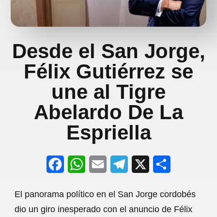
Desde el San Jorge,
Félix Gutiérrez se
une al Tigre
Abelardo De La
Espriella
F
W
E
T
X
S
a
h
m
e
h
El panorama político en el San Jorge cordobés
c
a
a
l
a
dio un giro inesperado con el anuncio de Félix
e
t
i
e
r