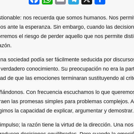
a
h
m
e
h
estionable: nos recuerda que somos humanos. Nos permit
c
a
a
l
a
arnos ante la esperanza. Sin embargo, cuando las decisi
e
t
i
e
r
remos el riesgo de perder aquello que nos permite disti
b
s
l
g
e
azón.
o
A
r
 una sociedad podía ser fácilmente seducida por discurs
o
p
a
r verdadero conocimiento. Su preocupación no era la part
k
p
m
idad de que las emociones terminaran sustituyendo al crit
añándonos. Con frecuencia escuchamos lo que queremos 
raen las promesas simples para problemas complejos. 
imos la capacidad de explicar, argumentar y demostrar.
mpulso; la razón tiene la virtud de la dirección. Una nos
oducen decisiones equilibradas. Pero cuando la emoción 