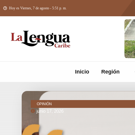
Hoy es Viernes, 7 de agosto - 5:51 p. m.
Inicio
Región
OPINIÓN
junio 17, 2026