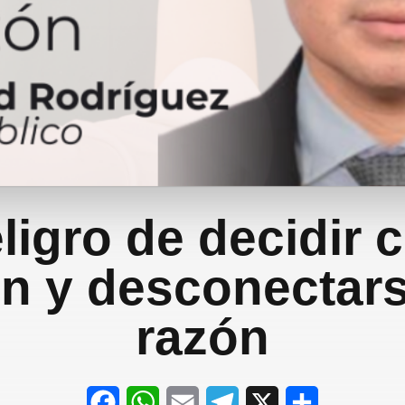
ligro de decidir 
n y desconectars
razón
F
W
E
T
X
S