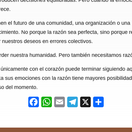
rece.
en el futuro de una comunidad, una organización o una 
ocimiento. No porque la razón sea perfecta, sino porque 
r nuestros deseos en errores colectivos.
der nuestra humanidad. Pero también necesitamos razó
únicamente con el corazón puede terminar siguiendo a
 sus emociones con la razón tiene mayores posibilidade
lso del momento.
F
W
E
T
X
S
a
h
m
e
h
c
a
a
l
a