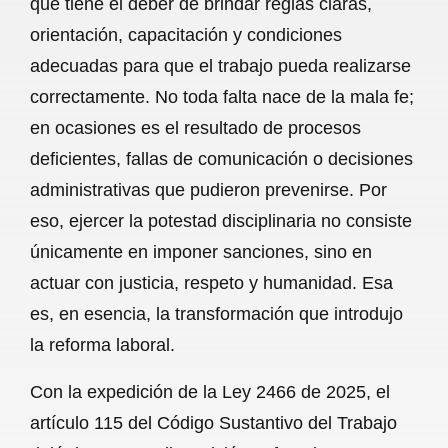
que tiene el deber de brindar reglas claras,
o
A
r
orientación, capacitación y condiciones
adecuadas para que el trabajo pueda realizarse
o
p
a
correctamente. No toda falta nace de la mala fe;
k
p
m
en ocasiones es el resultado de procesos
deficientes, fallas de comunicación o decisiones
administrativas que pudieron prevenirse. Por
eso, ejercer la potestad disciplinaria no consiste
únicamente en imponer sanciones, sino en
actuar con justicia, respeto y humanidad. Esa
es, en esencia, la transformación que introdujo
la reforma laboral.
Con la expedición de la Ley 2466 de 2025, el
artículo 115 del Código Sustantivo del Trabajo