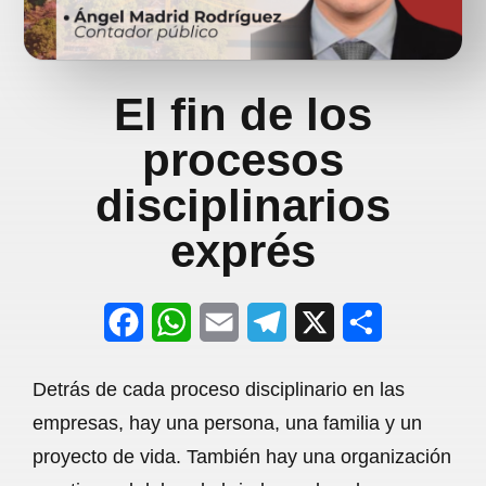
El fin de los
procesos
disciplinarios
exprés
F
W
E
T
X
S
a
h
m
e
h
Detrás de cada proceso disciplinario en las
c
a
a
l
a
empresas, hay una persona, una familia y un
e
t
i
e
r
proyecto de vida. También hay una organización
b
s
l
g
e