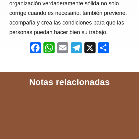
organización verdaderamente sólida no solo
corrige cuando es necesario; también previene,
acompaña y crea las condiciones para que las
personas puedan hacer bien su trabajo.
F
W
E
T
X
S
a
h
m
e
h
c
a
a
l
a
Notas relacionadas
e
t
i
e
r
b
s
l
g
e
o
A
r
o
p
a
k
p
m