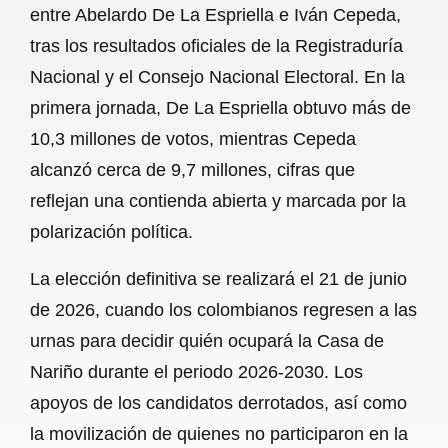
entre Abelardo De La Espriella e Iván Cepeda,
b
s
l
g
e
tras los resultados oficiales de la Registraduría
o
A
r
Nacional y el Consejo Nacional Electoral. En la
primera jornada, De La Espriella obtuvo más de
o
p
a
10,3 millones de votos, mientras Cepeda
k
p
m
alcanzó cerca de 9,7 millones, cifras que
reflejan una contienda abierta y marcada por la
polarización política.
La elección definitiva se realizará el 21 de junio
de 2026, cuando los colombianos regresen a las
urnas para decidir quién ocupará la Casa de
Nariño durante el periodo 2026-2030. Los
apoyos de los candidatos derrotados, así como
la movilización de quienes no participaron en la