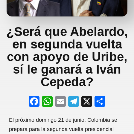
¿Será que Abelardo,
en segunda vuelta
con apoyo de Uribe,
sí le ganará a Iván
Cepeda?
F
W
E
T
X
S
a
h
m
e
h
El próximo domingo 21 de junio, Colombia se
c
a
a
l
a
prepara para la segunda vuelta presidencial
e
t
i
e
r