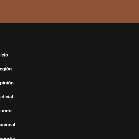
nicio
egión
pinión
udicial
undo
acional
eportes