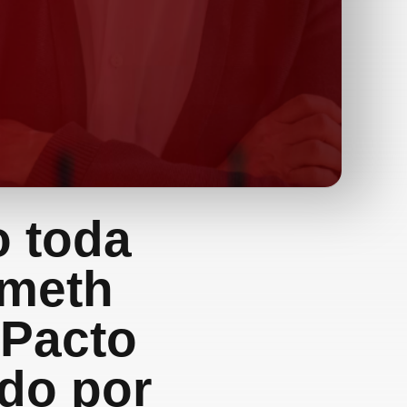
o toda
gmeth
 Pacto
ido por