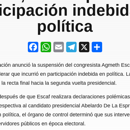
icipación indebi
política
F
W
E
T
X
S
a
h
m
e
h
ación anunció la suspensión del congresista Agmeth Esc
c
a
a
l
a
derar que incurrió en participación indebida en política.
e
t
i
e
r
la recta final hacia la segunda vuelta presidencial.
b
s
l
g
e
después de que Escaf realizara declaraciones polémicas
o
A
r
espectiva al candidato presidencial Abelardo De La Espr
o
p
a
 política, el órgano de control determinó que sus inter
k
p
m
rvidores públicos en época electoral.