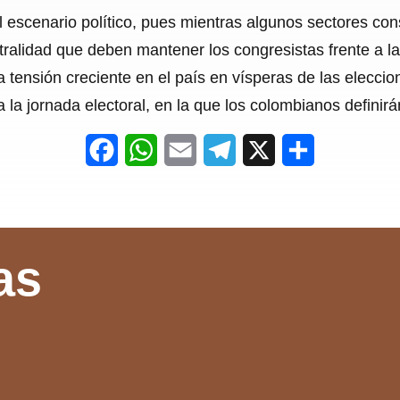
 escenario político, pues mientras algunos sectores con
tralidad que deben mantener los congresistas frente a l
la tensión creciente en el país en vísperas de las elecci
la jornada electoral, en la que los colombianos definirá
F
W
E
T
X
S
a
h
m
e
h
c
a
a
l
a
e
t
i
e
r
as
b
s
l
g
e
o
A
r
o
p
a
k
p
m