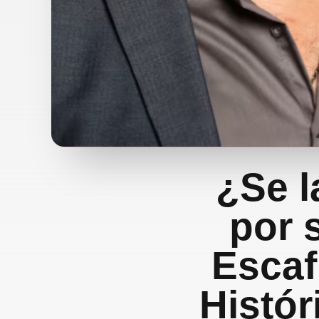
¿Se l
por 
Escaf
Histór