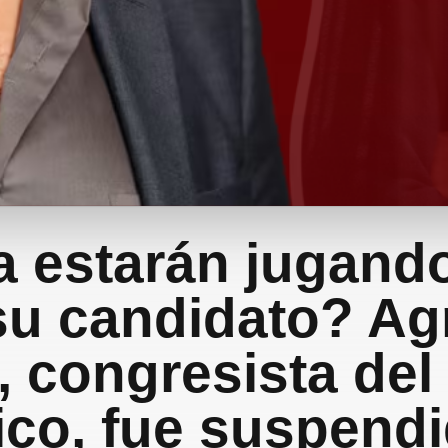
a estarán jugand
su candidato? A
, congresista del
ico, fue suspend