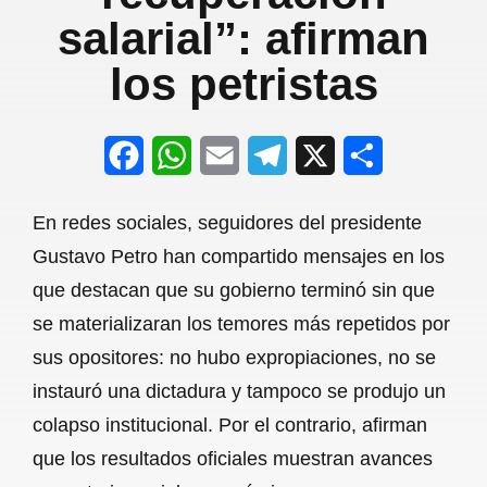
salarial”: afirman
los petristas
F
W
E
T
X
S
a
h
m
e
h
En redes sociales, seguidores del presidente
c
a
a
l
a
Gustavo Petro han compartido mensajes en los
e
t
i
e
r
que destacan que su gobierno terminó sin que
b
s
l
g
e
se materializaran los temores más repetidos por
o
A
r
sus opositores: no hubo expropiaciones, no se
instauró una dictadura y tampoco se produjo un
o
p
a
colapso institucional. Por el contrario, afirman
k
p
m
que los resultados oficiales muestran avances