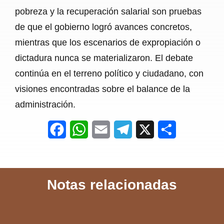
pobreza y la recuperación salarial son pruebas
de que el gobierno logró avances concretos,
mientras que los escenarios de expropiación o
dictadura nunca se materializaron. El debate
continúa en el terreno político y ciudadano, con
visiones encontradas sobre el balance de la
administración.
F
W
E
T
X
S
a
h
m
e
h
c
a
a
l
a
Notas relacionadas
e
t
i
e
r
b
s
l
g
e
o
A
r