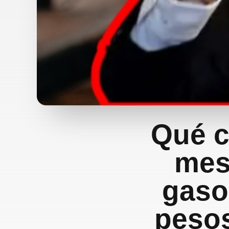
Qué c
mes 
gaso
peso