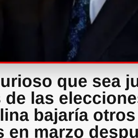
urioso que sea ju
de las eleccione
lina bajaría otros
s en marzo despu