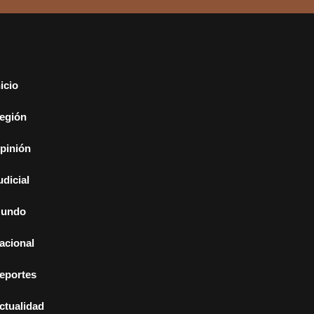
nicio
egión
pinión
udicial
undo
acional
eportes
ctualidad