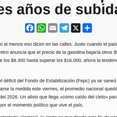
res años de subid
F
W
E
T
X
S
a
h
m
e
h
 o al menos eso dicen en las calles. Justo cuando el paí
c
a
a
l
a
etro anuncia que el precio de la gasolina bajaría otros
e
t
i
e
r
de los $9.300 hasta superar los $16.000, ahora la tendenc
b
s
l
g
e
o
A
r
 el déficit del Fondo de Estabilización (Fepc) ya se saneó
o
p
a
tarse la medida este viernes, el promedio nacional que
k
p
m
del 2026. Un alivio que llega «como caído del cielo» pa
or el momento político que vive el país.