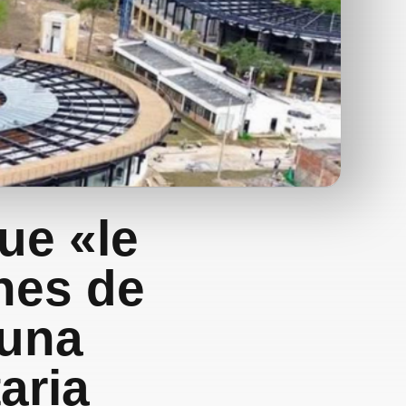
ue «le
nes de
 una
aria