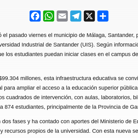
F
W
E
T
X
S
a
h
m
e
h
ó el pasado viernes el municipio de Málaga, Santander, p
c
a
a
l
a
ersidad Industrial de Santander (UIS). Según información
e
t
i
e
r
e los estudiantes puedan iniciar clases en el campus d
b
s
l
g
e
o
A
r
$99.304 millones, esta infraestructura educativa se con
o
p
a
 para ampliar el acceso a la educación superior pública 
k
p
m
 cuadrados de intervención, con aulas, laboratorios, bib
a 874 estudiantes, principalmente de la Provincia de Ga
n dos fases y ha contado con aportes del Ministerio de 
 y recursos propios de la universidad. Con esta nueva s