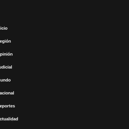
nicio
egión
pinión
udicial
undo
acional
eportes
ctualidad