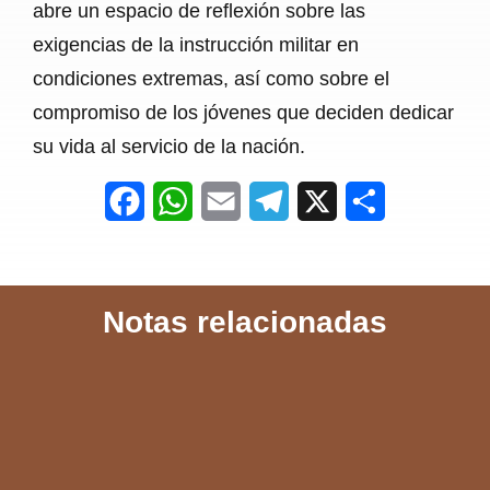
abre un espacio de reflexión sobre las
exigencias de la instrucción militar en
condiciones extremas, así como sobre el
compromiso de los jóvenes que deciden dedicar
su vida al servicio de la nación.
F
W
E
T
X
S
a
h
m
e
h
c
a
a
l
a
Notas relacionadas
e
t
i
e
r
b
s
l
g
e
o
A
r
o
p
a
k
p
m