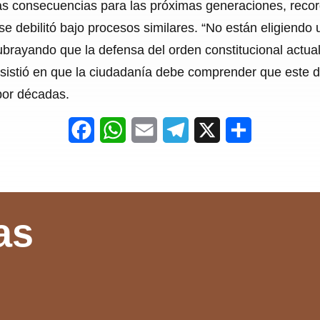
las consecuencias para las próximas generaciones, reco
 debilitó bajo procesos similares. “No están eligiendo 
ubrayando que la defensa del orden constitucional actual
nsistió en que la ciudadanía debe comprender que este d
por décadas.
F
W
E
T
X
S
a
h
m
e
h
c
a
a
l
a
e
t
i
e
r
as
b
s
l
g
e
o
A
r
o
p
a
k
p
m