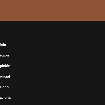
nicio
egión
pinión
udicial
undo
acional