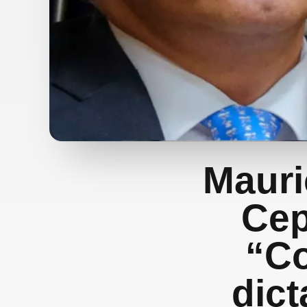
Mauri
Cep
“Co
dict