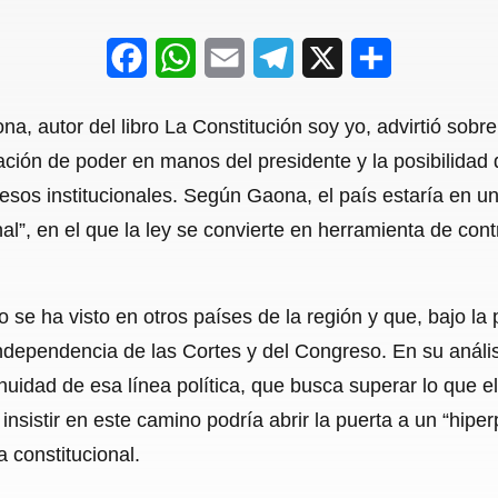
F
W
E
T
X
S
a
h
m
e
h
na, autor del libro La Constitución soy yo, advirtió sobr
c
a
a
l
a
ración de poder en manos del presidente y la posibilida
e
t
i
e
r
pesos institucionales. Según Gaona, el país estaría en u
b
s
l
g
e
al”, en el que la ley se convierte en herramienta de con
o
A
r
o
p
a
se ha visto en otros países de la región y que, bajo la
k
p
m
 independencia de las Cortes y del Congreso. En su análi
uidad de esa línea política, que busca superar lo que 
 insistir en este camino podría abrir la puerta a un “hip
 constitucional.