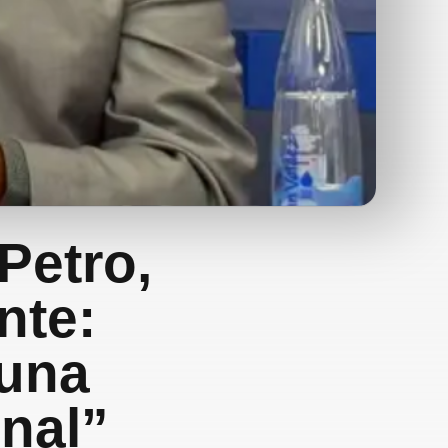
Petro,
nte:
 una
onal”