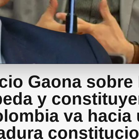
cio Gaona sobre 
eda y constituye
lombia va hacia
adura constituci