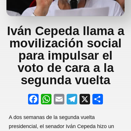
Iván Cepeda llama a
movilización social
para impulsar el
voto de cara a la
segunda vuelta
F
W
E
T
X
S
a
h
m
e
h
A dos semanas de la segunda vuelta
c
a
a
l
a
presidencial, el senador Iván Cepeda hizo un
e
t
i
e
r