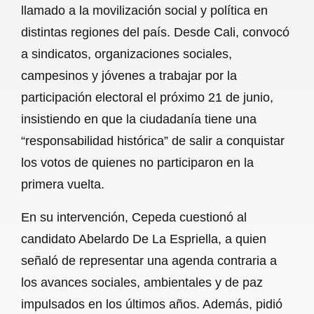
llamado a la movilización social y política en
b
s
l
g
e
distintas regiones del país. Desde Cali, convocó
o
A
r
a sindicatos, organizaciones sociales,
campesinos y jóvenes a trabajar por la
o
p
a
participación electoral el próximo 21 de junio,
k
p
m
insistiendo en que la ciudadanía tiene una
“responsabilidad histórica” de salir a conquistar
los votos de quienes no participaron en la
primera vuelta.
En su intervención, Cepeda cuestionó al
candidato Abelardo De La Espriella, a quien
señaló de representar una agenda contraria a
los avances sociales, ambientales y de paz
impulsados en los últimos años. Además, pidió