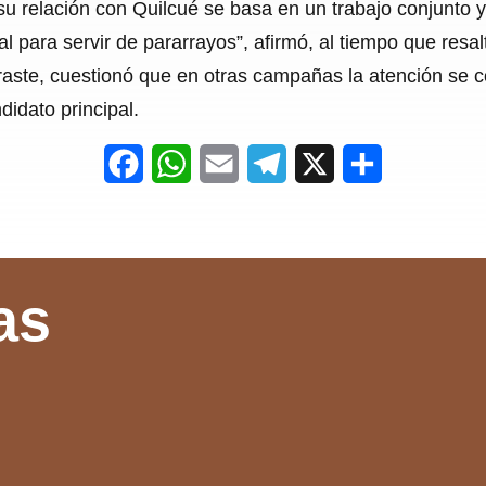
su relación con Quilcué se basa en un trabajo conjunto y
al para servir de pararrayos”, afirmó, al tiempo que res
raste, cuestionó que en otras campañas la atención se co
idato principal.
F
W
E
T
X
S
a
h
m
e
h
c
a
a
l
a
e
t
i
e
r
as
b
s
l
g
e
o
A
r
o
p
a
k
p
m