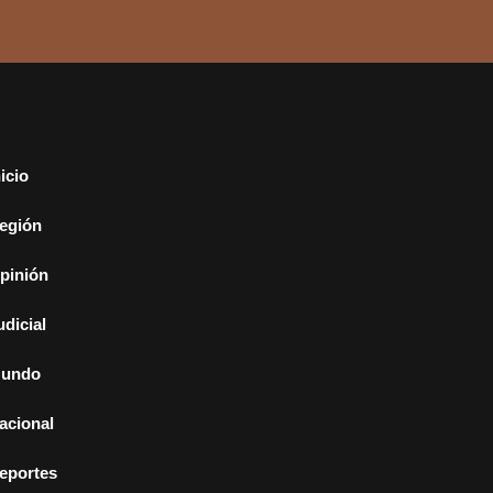
nicio
egión
pinión
udicial
undo
acional
eportes