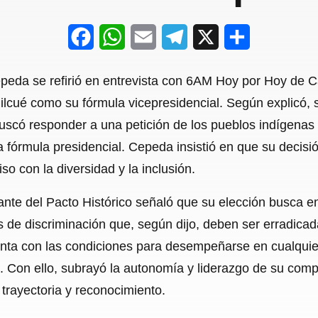
F
W
E
T
X
S
a
h
m
e
h
epeda se refirió en entrevista con 6AM Hoy por Hoy de C
c
a
a
l
a
uilcué como su fórmula vicepresidencial. Según explicó, 
e
t
i
e
r
buscó responder a una petición de los pueblos indígenas
b
s
l
g
e
la fórmula presidencial. Cepeda insistió en que su decisi
o
A
r
o con la diversidad y la inclusión.
o
p
a
rante del Pacto Histórico señaló que su elección busca e
k
p
m
 de discriminación que, según dijo, deben ser erradicadas
ta con las condiciones para desempeñarse en cualquier 
io. Con ello, subrayó la autonomía y liderazgo de su com
trayectoria y reconocimiento.