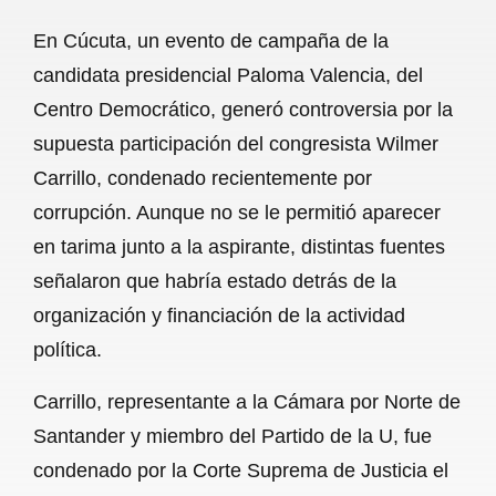
a
h
m
e
h
En Cúcuta, un evento de campaña de la
c
a
a
l
a
candidata presidencial Paloma Valencia, del
e
t
i
e
r
Centro Democrático, generó controversia por la
b
s
l
g
e
supuesta participación del congresista Wilmer
o
A
r
Carrillo, condenado recientemente por
corrupción. Aunque no se le permitió aparecer
o
p
a
en tarima junto a la aspirante, distintas fuentes
k
p
m
señalaron que habría estado detrás de la
organización y financiación de la actividad
política.
Carrillo, representante a la Cámara por Norte de
Santander y miembro del Partido de la U, fue
condenado por la Corte Suprema de Justicia el