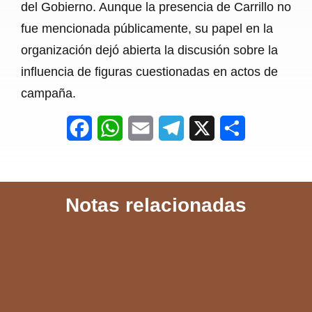
del Gobierno. Aunque la presencia de Carrillo no
fue mencionada públicamente, su papel en la
organización dejó abierta la discusión sobre la
influencia de figuras cuestionadas en actos de
campaña.
F
W
E
T
X
S
a
h
m
e
h
c
a
a
l
a
Notas relacionadas
e
t
i
e
r
b
s
l
g
e
o
A
r
o
p
a
k
p
m