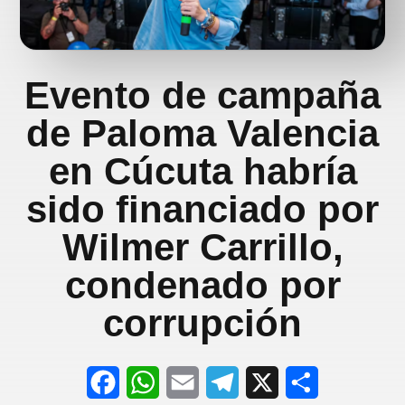
Evento de campaña
de Paloma Valencia
en Cúcuta habría
sido financiado por
Wilmer Carrillo,
condenado por
corrupción
F
W
E
T
X
S