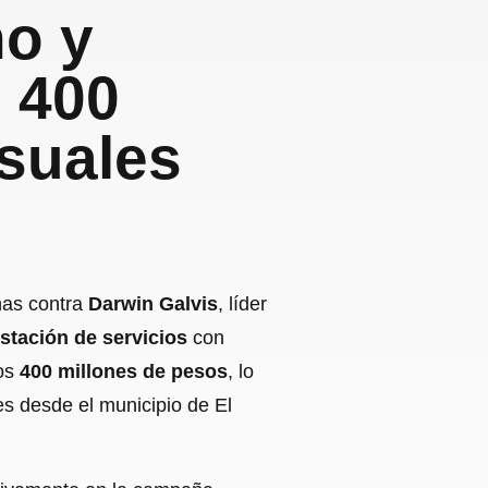
no y
e 400
suales
nas contra
Darwin Galvis
, líder
stación de servicios
con
los
400 millones de pesos
, lo
es desde el municipio de El