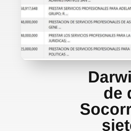
Darwi
de 
Socorr
sie