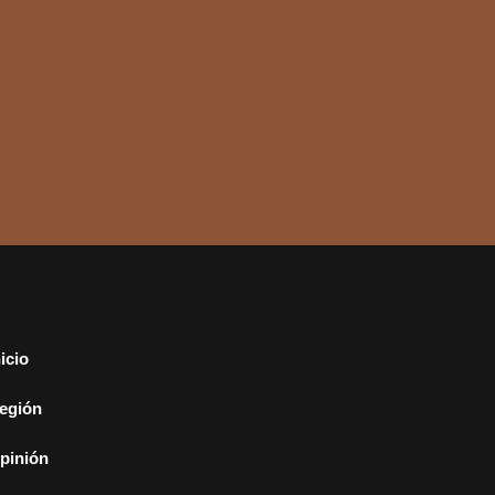
nicio
egión
pinión