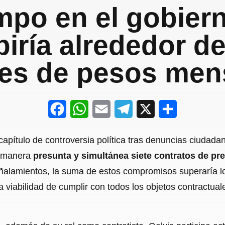
mpo en el gobier
biría alrededor d
nes de pesos men
F
W
E
T
X
S
a
h
m
e
h
apítulo de controversia política tras denuncias ciudada
c
a
a
l
a
e manera
presunta y simultánea siete contratos de pre
e
t
i
e
r
eñalamientos, la suma de estos compromisos superaría 
b
s
l
g
e
 viabilidad de cumplir con todos los objetos contractual
o
A
r
o
p
a