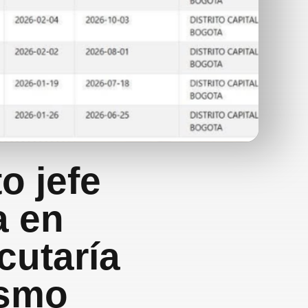
o jefe
a en
cutaría
ismo