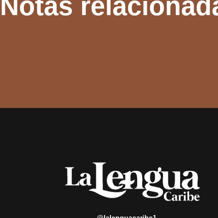
Notas relacionad
@lalenguacaribe1