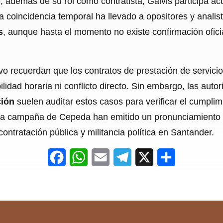
e, además de su rol como contratista, Galvis participa 
k
p
m
 coincidencia temporal ha llevado a opositores y analist
s
, aunque hasta el momento no existe confirmación ofici
vo recuerdan que los contratos de prestación de servicio
lidad horaria ni conflicto directo. Sin embargo, las autor
ción
suelen auditar estos casos para verificar el cumplimi
 la campaña de Cepeda han emitido un pronunciamiento of
contratación pública y militancia política en Santander.
F
W
E
T
X
S
a
h
m
e
h
c
a
a
l
a
e
t
i
e
r