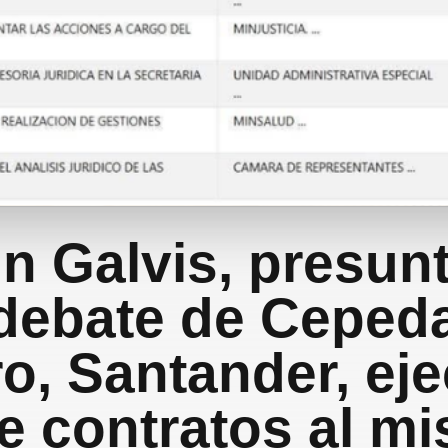
n Galvis, presunt
debate de Ceped
o, Santander, eje
te contratos al m