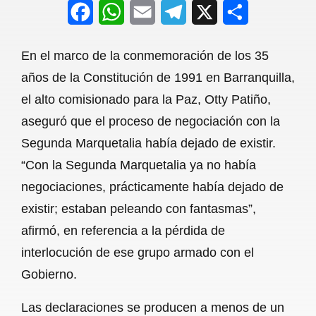
F
W
E
T
X
S
a
h
m
e
h
En el marco de la conmemoración de los 35
c
a
a
l
a
años de la Constitución de 1991 en Barranquilla,
e
t
i
e
r
el alto comisionado para la Paz, Otty Patiño,
b
s
l
g
e
aseguró que el proceso de negociación con la
o
A
r
Segunda Marquetalia había dejado de existir.
“Con la Segunda Marquetalia ya no había
o
p
a
negociaciones, prácticamente había dejado de
k
p
m
existir; estaban peleando con fantasmas”,
afirmó, en referencia a la pérdida de
interlocución de ese grupo armado con el
Gobierno.
Las declaraciones se producen a menos de un