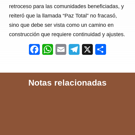
retroceso para las comunidades beneficiadas, y
reiteró que la llamada “Paz Total” no fracasó,
sino que debe ser vista como un camino en
construcción que requiere continuidad y ajustes.
F
W
E
T
X
S
a
h
m
e
h
c
a
a
l
a
Notas relacionadas
e
t
i
e
r
b
s
l
g
e
o
A
r
o
p
a
k
p
m