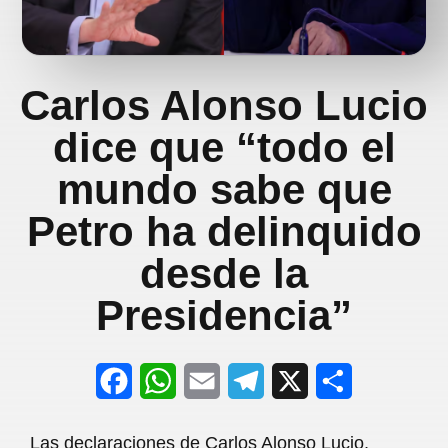
Carlos Alonso Lucio
dice que “todo el
mundo sabe que
Petro ha delinquido
desde la
Presidencia”
F
W
E
T
X
S
a
h
m
e
h
Las declaraciones de Carlos Alonso Lucio,