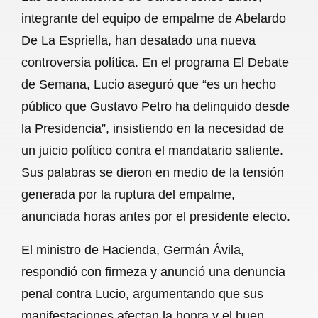
c
a
a
l
a
integrante del equipo de empalme de Abelardo
e
t
i
e
r
De La Espriella, han desatado una nueva
b
s
l
g
e
controversia política. En el programa El Debate
o
A
r
de Semana, Lucio aseguró que “es un hecho
público que Gustavo Petro ha delinquido desde
o
p
a
la Presidencia”, insistiendo en la necesidad de
k
p
m
un juicio político contra el mandatario saliente.
Sus palabras se dieron en medio de la tensión
generada por la ruptura del empalme,
anunciada horas antes por el presidente electo.
El ministro de Hacienda, Germán Ávila,
respondió con firmeza y anunció una denuncia
penal contra Lucio, argumentando que sus
manifestaciones afectan la honra y el buen