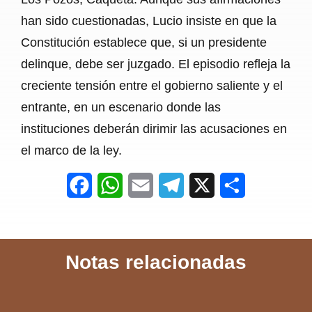
han sido cuestionadas, Lucio insiste en que la
Constitución establece que, si un presidente
delinque, debe ser juzgado. El episodio refleja la
creciente tensión entre el gobierno saliente y el
entrante, en un escenario donde las
instituciones deberán dirimir las acusaciones en
el marco de la ley.
F
W
E
T
X
S
a
h
m
e
h
c
a
a
l
a
Notas relacionadas
e
t
i
e
r
b
s
l
g
e
o
A
r