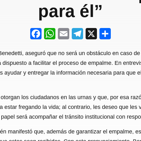
para él”
F
W
E
T
X
S
a
h
m
e
h
o Benedetti, aseguró que no será un obstáculo en caso de
c
a
a
l
a
á dispuesto a facilitar el proceso de empalme. En entre
e
t
i
e
r
s ayudar y entregar la información necesaria para que e
b
s
l
g
e
o
A
r
 otorgan los ciudadanos en las urnas y que, por esa raz
o
p
a
a estar fregando la vida; al contrario, les deseo que les 
k
p
m
su papel será acompañar el tránsito institucional con resp
mbién manifestó que, además de garantizar el empalme, es