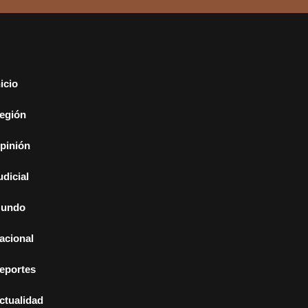
nicio
egión
pinión
udicial
undo
acional
eportes
ctualidad