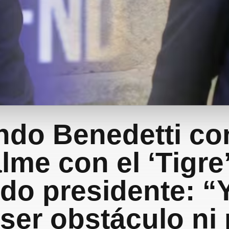
do Benedetti co
me con el ‘Tigre’
ido presidente: “
 ser obstáculo ni 