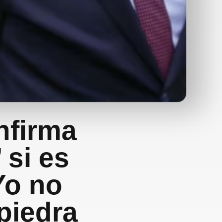
nfirma
 si es
Yo no
piedra