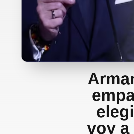
Arman
empal
eleg
voy a