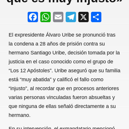
F
W
E
T
X
S
a
h
m
e
h
El expresidente Álvaro Uribe se pronunció tras
c
a
a
l
a
la condena a 28 años de prisión contra su
e
t
i
e
r
hermano Santiago Uribe, decisión tomada por la
b
s
l
g
e
justicia en el caso conocido como el grupo de
o
A
r
“Los 12 Apóstoles”. Uribe aseguró que su familia
está “muy abatida” y calificó el fallo como
o
p
a
“injusto”, al recordar que en procesos anteriores
k
p
m
varias personas vinculadas fueron absueltas y
que ninguna de ellas señaló directamente a su
hermano.
En su intervención, el exmandatario mencionó