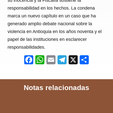
su inocencia y la Fiscalía sostiene la
responsabilidad en los hechos. La condena
marca un nuevo capítulo en un caso que ha
generado amplio debate nacional sobre la
violencia en Antioquia en los años noventa y el
papel de las instituciones en esclarecer
responsabilidades.
F
W
E
T
X
S
a
h
m
e
h
c
a
a
l
a
Notas relacionadas
e
t
i
e
r
b
s
l
g
e
o
A
r