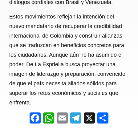
diálogos cordiales con Brasil y Venezuela.
Estos movimientos reflejan la intención del
nuevo mandatario de recuperar la credibilidad
internacional de Colombia y construir alianzas
que se traduzcan en beneficios concretos para
los ciudadanos. Aunque aún no ha asumido el
poder, De La Espriella busca proyectar una
imagen de liderazgo y preparación, convencido
de que el país necesita aliados sólidos para
superar los retos económicos y sociales que
enfrenta.
F
W
E
T
X
S
a
h
m
e
h