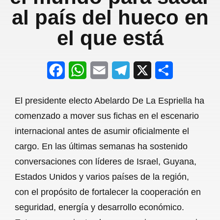
al país del hueco en
el que está
F
W
E
T
X
S
a
h
m
e
h
El presidente electo Abelardo De La Espriella ha
c
a
a
l
a
comenzado a mover sus fichas en el escenario
e
t
i
e
r
internacional antes de asumir oficialmente el
b
s
l
g
e
cargo. En las últimas semanas ha sostenido
o
A
r
conversaciones con líderes de Israel, Guyana,
Estados Unidos y varios países de la región,
o
p
a
con el propósito de fortalecer la cooperación en
k
p
m
seguridad, energía y desarrollo económico.