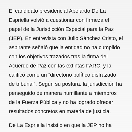
a
h
m
e
h
El candidato presidencial Abelardo De La
c
a
a
l
a
Espriella volvió a cuestionar con firmeza el
e
t
i
e
r
papel de la Jurisdicción Especial para la Paz
b
s
l
g
e
(JEP). En entrevista con Julio Sánchez Cristo, el
o
A
r
aspirante señaló que la entidad no ha cumplido
con los objetivos trazados tras la firma del
o
p
a
Acuerdo de Paz con las extintas FARC, y la
k
p
m
calificó como un “directorio político disfrazado
de tribunal”. Según su postura, la jurisdicción ha
perseguido de manera humillante a miembros
de la Fuerza Pública y no ha logrado ofrecer
resultados concretos en materia de justicia.
De La Espriella insistió en que la JEP no ha