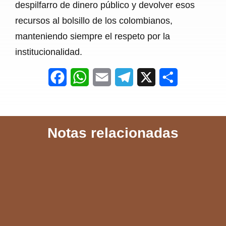
despilfarro de dinero público y devolver esos
recursos al bolsillo de los colombianos,
manteniendo siempre el respeto por la
institucionalidad.
F
W
E
T
X
S
a
h
m
e
h
c
a
a
l
a
Notas relacionadas
e
t
i
e
r
b
s
l
g
e
o
A
r
o
p
a
k
p
m