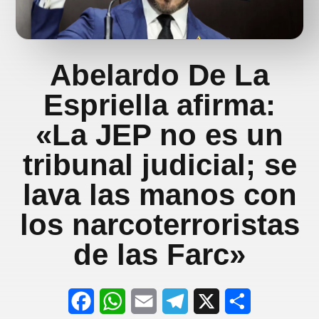
Abelardo De La
Espriella afirma:
«La JEP no es un
tribunal judicial; se
lava las manos con
los narcoterroristas
de las Farc»
F
W
E
T
X
S