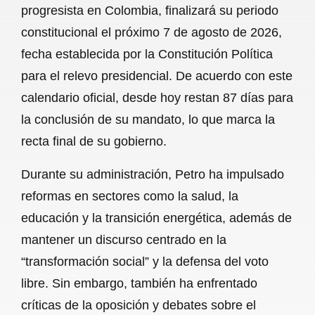
progresista en Colombia, finalizará su periodo
b
s
l
g
e
constitucional el próximo 7 de agosto de 2026,
o
A
r
fecha establecida por la Constitución Política
para el relevo presidencial. De acuerdo con este
o
p
a
calendario oficial, desde hoy restan 87 días para
k
p
m
la conclusión de su mandato, lo que marca la
recta final de su gobierno.
Durante su administración, Petro ha impulsado
reformas en sectores como la salud, la
educación y la transición energética, además de
mantener un discurso centrado en la
“transformación social” y la defensa del voto
libre. Sin embargo, también ha enfrentado
críticas de la oposición y debates sobre el