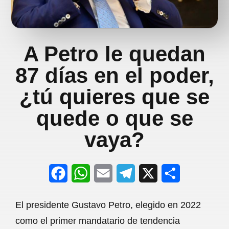
A Petro le quedan
87 días en el poder,
¿tú quieres que se
quede o que se
vaya?
F
W
E
T
X
S
a
h
m
e
h
El presidente Gustavo Petro, elegido en 2022
c
a
a
l
a
como el primer mandatario de tendencia
e
t
i
e
r