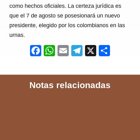
como hechos oficiales. La certeza jurídica es
que el 7 de agosto se posesionará un nuevo
presidente, elegido por los colombianos en las
urnas.
F
W
E
T
X
S
a
h
m
e
h
c
a
a
l
a
Notas relacionadas
e
t
i
e
r
b
s
l
g
e
o
A
r
o
p
a
k
p
m