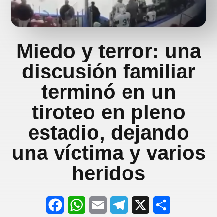
Miedo y terror: una
discusión familiar
terminó en un
tiroteo en pleno
estadio, dejando
una víctima y varios
heridos
F
W
E
T
X
S