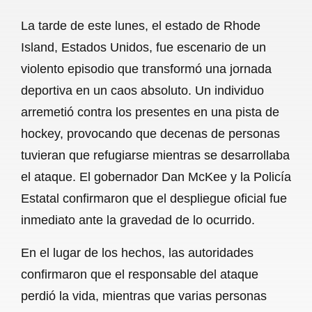
a
h
m
e
h
La tarde de este lunes, el estado de Rhode
c
a
a
l
a
Island, Estados Unidos, fue escenario de un
e
t
i
e
r
violento episodio que transformó una jornada
b
s
l
g
e
deportiva en un caos absoluto. Un individuo
o
A
r
arremetió contra los presentes en una pista de
hockey, provocando que decenas de personas
o
p
a
tuvieran que refugiarse mientras se desarrollaba
k
p
m
el ataque. El gobernador Dan McKee y la Policía
Estatal confirmaron que el despliegue oficial fue
inmediato ante la gravedad de lo ocurrido.
En el lugar de los hechos, las autoridades
confirmaron que el responsable del ataque
perdió la vida, mientras que varias personas