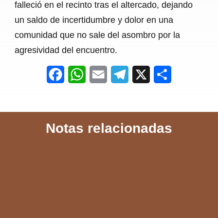
falleció en el recinto tras el altercado, dejando
un saldo de incertidumbre y dolor en una
comunidad que no sale del asombro por la
agresividad del encuentro.
F
W
E
T
X
S
a
h
m
e
h
c
a
a
l
a
Notas relacionadas
e
t
i
e
r
b
s
l
g
e
o
A
r
o
p
a
k
p
m