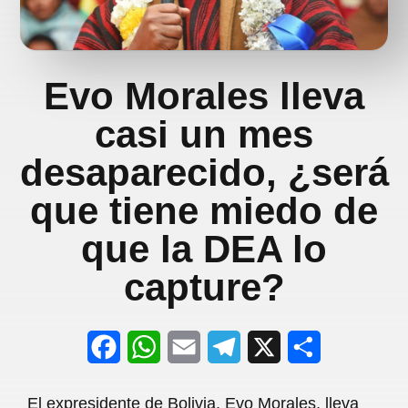
Evo Morales lleva
casi un mes
desaparecido, ¿será
que tiene miedo de
que la DEA lo
capture?
F
W
E
T
X
S
a
h
m
e
h
El expresidente de Bolivia, Evo Morales, lleva