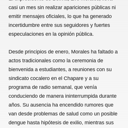
c
a
a
l
a
casi un mes sin realizar apariciones públicas ni
e
t
i
e
r
emitir mensajes oficiales, lo que ha generado
b
s
l
g
e
incertidumbre entre sus seguidores y fuertes
o
A
r
especulaciones en la opinión pública.
o
p
a
Desde principios de enero, Morales ha faltado a
k
p
m
actos tradicionales como la ceremonia de
bienvenida a estudiantes, a reuniones con su
sindicato cocalero en el Chapare y a su
programa de radio semanal, que venía
conduciendo de manera ininterrumpida durante
años. Su ausencia ha encendido rumores que
van desde problemas de salud como un posible
dengue hasta hipótesis de exilio, mientras sus