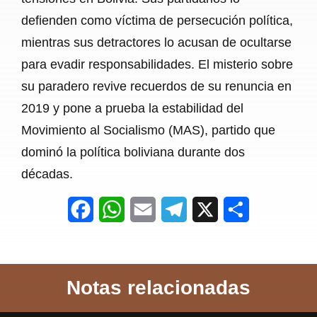
defienden como víctima de persecución política,
mientras sus detractores lo acusan de ocultarse
para evadir responsabilidades. El misterio sobre
su paradero revive recuerdos de su renuncia en
2019 y pone a prueba la estabilidad del
Movimiento al Socialismo (MAS), partido que
dominó la política boliviana durante dos
décadas.
F
W
E
T
X
S
a
h
m
e
h
c
a
a
l
a
Notas relacionadas
e
t
i
e
r
b
s
l
g
e