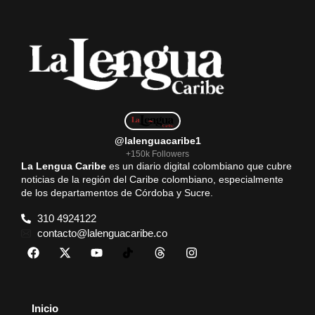
o
A
r
o
p
a
k
p
m
@lalenguacaribe1
+150k Followers
La Lengua Caribe
es un diario digital colombiano que cubre
noticias de la región del Caribe colombiano, especialmente
de los departamentos de Córdoba y Sucre.
310 4924122
contacto@lalenguacaribe.co
Inicio