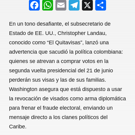
F
W
E
T
X
S
a
h
m
e
h
En un tono desafiante, el subsecretario de
c
a
a
l
a
Estado de EE. UU., Christopher Landau,
e
t
i
e
r
conocido como “El Quitavisas”, lanzó una
b
s
l
g
e
advertencia que sacudió la política colombiana:
o
A
r
quienes se atrevan a comprar votos en la
segunda vuelta presidencial del 21 de junio
o
p
a
perderán sus visas y las de sus familias.
k
p
m
Washington asegura que está dispuesto a usar
la revocación de visados como arma diplomática
para frenar el fraude electoral, enviando un
mensaje directo a los clanes políticos del
Caribe.