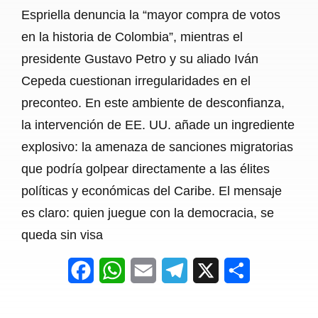
Espriella denuncia la “mayor compra de votos
en la historia de Colombia”, mientras el
presidente Gustavo Petro y su aliado Iván
Cepeda cuestionan irregularidades en el
preconteo. En este ambiente de desconfianza,
la intervención de EE. UU. añade un ingrediente
explosivo: la amenaza de sanciones migratorias
que podría golpear directamente a las élites
políticas y económicas del Caribe. El mensaje
es claro: quien juegue con la democracia, se
queda sin visa
F
W
E
T
X
S
a
h
m
e
h