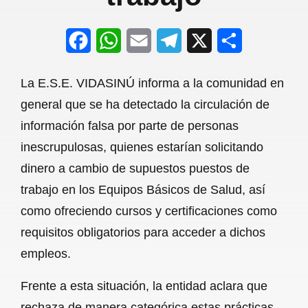
F
W
E
T
X
S
a
h
m
e
h
La E.S.E. VIDASINÚ informa a la comunidad en
c
a
a
l
a
general que se ha detectado la circulación de
e
t
i
e
r
información falsa por parte de personas
b
s
l
g
e
inescrupulosas, quienes estarían solicitando
o
A
r
dinero a cambio de supuestos puestos de
trabajo en los Equipos Básicos de Salud, así
o
p
a
como ofreciendo cursos y certificaciones como
k
p
m
requisitos obligatorios para acceder a dichos
empleos.
Frente a esta situación, la entidad aclara que
rechaza de manera categórica estas prácticas