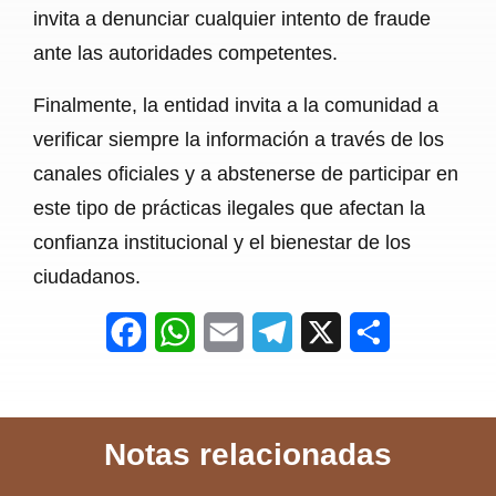
invita a denunciar cualquier intento de fraude
ante las autoridades competentes.
Finalmente, la entidad invita a la comunidad a
verificar siempre la información a través de los
canales oficiales y a abstenerse de participar en
este tipo de prácticas ilegales que afectan la
confianza institucional y el bienestar de los
ciudadanos.
F
W
E
T
X
S
a
h
m
e
h
c
a
a
l
a
Notas relacionadas
e
t
i
e
r
b
s
l
g
e