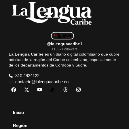
o
p
a
k
p
m
@lalenguacaribe1
+150k Followers
La Lengua Caribe
es un diario digital colombiano que cubre
noticias de la región del Caribe colombiano, especialmente
de los departamentos de Córdoba y Sucre.
310 4924122
contacto@lalenguacaribe.co
Inicio
Región