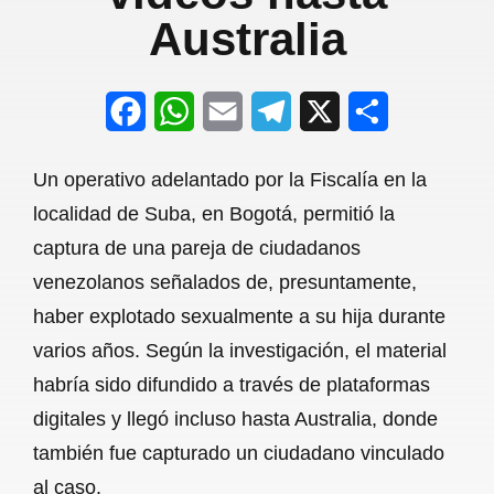
Australia
F
W
E
T
X
S
a
h
m
e
h
Un operativo adelantado por la Fiscalía en la
c
a
a
l
a
localidad de Suba, en Bogotá, permitió la
e
t
i
e
r
captura de una pareja de ciudadanos
b
s
l
g
e
venezolanos señalados de, presuntamente,
o
A
r
haber explotado sexualmente a su hija durante
varios años. Según la investigación, el material
o
p
a
habría sido difundido a través de plataformas
k
p
m
digitales y llegó incluso hasta Australia, donde
también fue capturado un ciudadano vinculado
al caso.