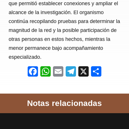
que permitió establecer conexiones y ampliar el
alcance de la investigación. El organismo
continúa recopilando pruebas para determinar la
magnitud de la red y la posible participación de
otras personas en estos hechos, mientras la
menor permanece bajo acompañamiento
especializado.
F
W
E
T
X
S
a
h
m
e
h
c
a
a
l
a
Notas relacionadas
e
t
i
e
r
b
s
l
g
e
o
A
r