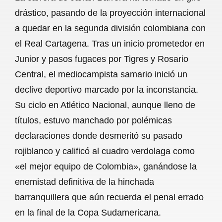
c
a
a
l
a
drástico, pasando de la proyección internacional
e
t
i
e
r
a quedar en la segunda división colombiana con
b
s
l
g
e
el Real Cartagena. Tras un inicio prometedor en
o
A
r
Junior y pasos fugaces por Tigres y Rosario
Central, el mediocampista samario inició un
o
p
a
declive deportivo marcado por la inconstancia.
k
p
m
Su ciclo en Atlético Nacional, aunque lleno de
títulos, estuvo manchado por polémicas
declaraciones donde desmeritó su pasado
rojiblanco y calificó al cuadro verdolaga como
«el mejor equipo de Colombia», ganándose la
enemistad definitiva de la hinchada
barranquillera que aún recuerda el penal errado
en la final de la Copa Sudamericana.