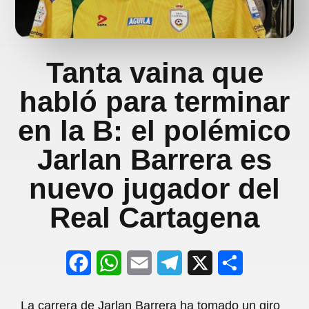
Tanta vaina que
habló para terminar
en la B: el polémico
Jarlan Barrera es
nuevo jugador del
Real Cartagena
F
W
E
T
X
S
a
h
m
e
h
La carrera de Jarlan Barrera ha tomado un giro