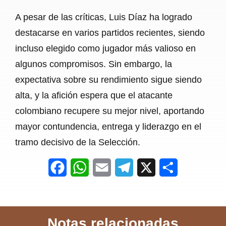
A pesar de las críticas, Luis Díaz ha logrado
destacarse en varios partidos recientes, siendo
incluso elegido como jugador más valioso en
algunos compromisos. Sin embargo, la
expectativa sobre su rendimiento sigue siendo
alta, y la afición espera que el atacante
colombiano recupere su mejor nivel, aportando
mayor contundencia, entrega y liderazgo en el
tramo decisivo de la Selección.
F
W
E
T
X
S
a
h
m
e
h
c
a
a
l
a
Notas relacionadas
e
t
i
e
r