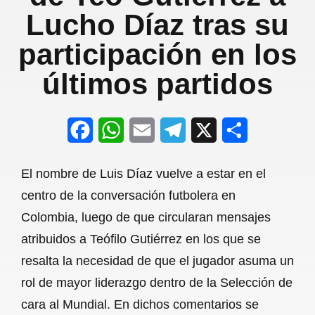
Lucho Díaz tras su
participación en los
últimos partidos
F
W
E
T
X
S
a
h
m
e
h
El nombre de Luis Díaz vuelve a estar en el
c
a
a
l
a
centro de la conversación futbolera en
e
t
i
e
r
Colombia, luego de que circularan mensajes
b
s
l
g
e
atribuidos a Teófilo Gutiérrez en los que se
o
A
r
resalta la necesidad de que el jugador asuma un
rol de mayor liderazgo dentro de la Selección de
o
p
a
cara al Mundial. En dichos comentarios se
k
p
m