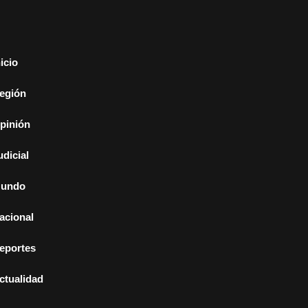
nicio
egión
pinión
udicial
undo
acional
eportes
ctualidad