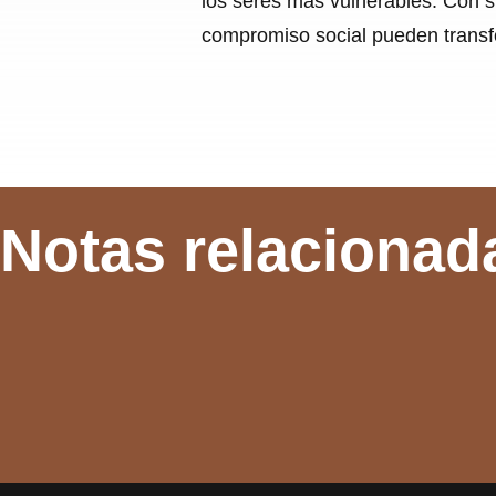
los seres más vulnerables. Con s
compromiso social pueden transf
Notas relacionad