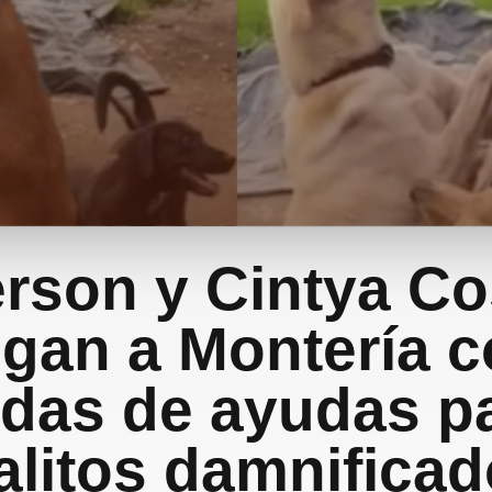
erson y Cintya Co
egan a Montería 
adas de ayudas pa
alitos damnificad