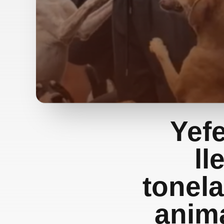
Yef
ll
tonel
anim