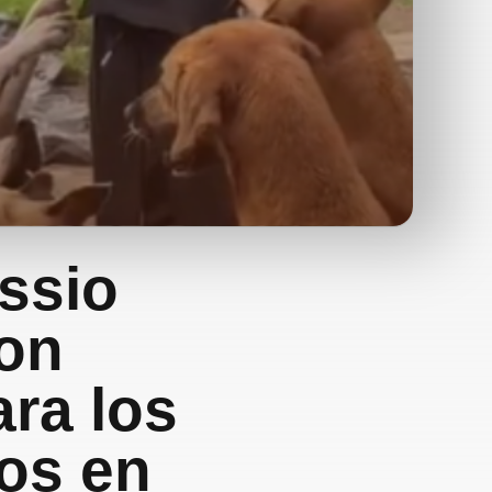
ssio
con
ra los
os en