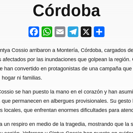
Córdoba
F
W
E
T
X
S
a
h
m
e
h
intya Cossio arribaron a Montería, Córdoba, cargados de
c
a
a
l
a
 afectados por las inundaciones que golpean la región.
e
t
i
e
r
e han convertido en protagonistas de una campaña que bu
b
s
l
g
e
 hogar ni familias.
o
A
r
Cossio se han puesto la mano en el corazón y han asumi
o
p
a
s que permanecen en albergues provisionales. Su gesto h
k
p
m
 locales, que enfrentan enormes dificultades para aten
 un respiro en medio de la tragedia, mostrando que la s