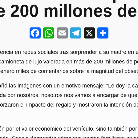
 200 millones d
F
W
E
T
X
S
a
h
m
e
h
dencia en redes sociales tras sorprender a su madre en 
c
a
a
l
a
camioneta de lujo valorada en más de 200 millones de p
e
t
i
e
r
 generó miles de comentarios sobre la magnitud del obse
b
s
l
g
e
añó las imágenes con un emotivo mensaje: “Le doy la c
o
A
r
ida por nosotros, nosotros nos vamos a encargar de que n
o
p
a
rzaron el impacto del regalo y mostraron la intención d
k
p
m
ión por el valor económico del vehículo, sino también p