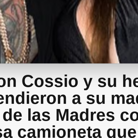
on Cossio y su 
endieron a su ma
a de las Madres c
sa camioneta que