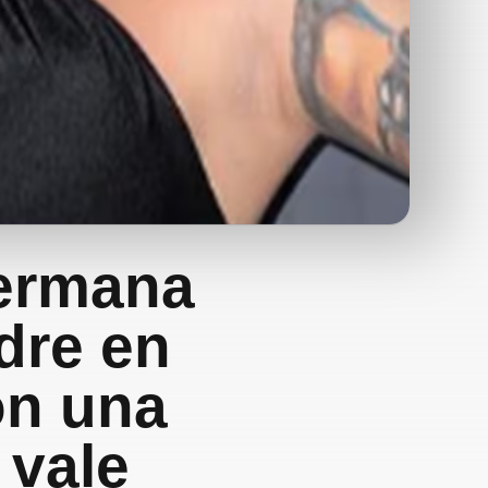
hermana
dre en
on una
 vale