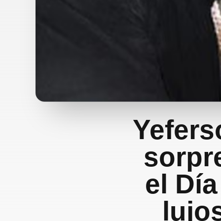
Yefers
sorpr
el Dí
lujo