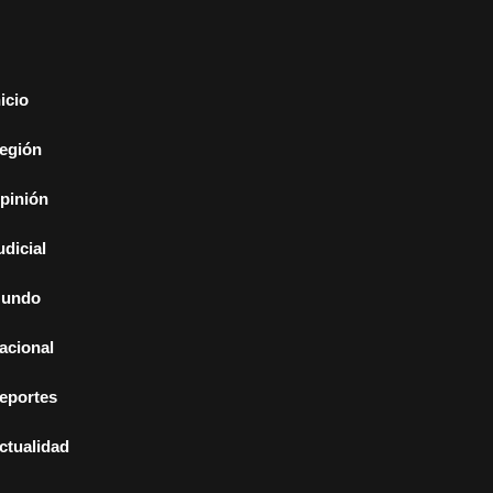
nicio
egión
pinión
udicial
undo
acional
eportes
ctualidad