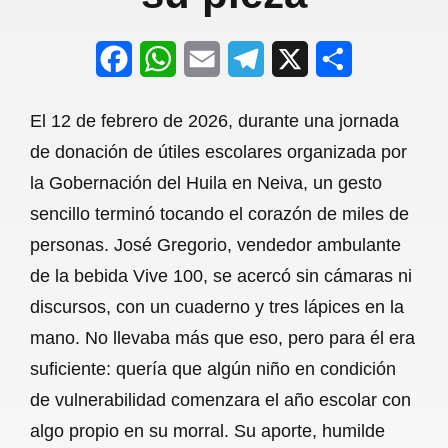
F
W
E
T
X
S
a
h
m
e
h
El 12 de febrero de 2026, durante una jornada
c
a
a
l
a
de donación de útiles escolares organizada por
e
t
i
e
r
la Gobernación del Huila en Neiva, un gesto
b
s
l
g
e
sencillo terminó tocando el corazón de miles de
o
A
r
personas. José Gregorio, vendedor ambulante
de la bebida Vive 100, se acercó sin cámaras ni
o
p
a
discursos, con un cuaderno y tres lápices en la
k
p
m
mano. No llevaba más que eso, pero para él era
suficiente: quería que algún niño en condición
de vulnerabilidad comenzara el año escolar con
algo propio en su morral. Su aporte, humilde