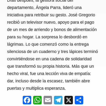
Días después, la gestora social del
departamento, Ángela Parra, lideró una
iniciativa para retribuir su gesto. José Gregorio
recibió un televisor nuevo, apoyo para el pago
de un mes de arriendo y bonos de alimentación
para su hogar. La sorpresa lo desbordó en
lágrimas. Lo que comenzó como la entrega
silenciosa de un cuaderno y tres lápices terminó
convirtiéndose en una cadena de solidaridad
que transformó su propia historia. Más que un
hecho viral, fue una lección viva de empatía:
dar, incluso desde la escasez, también abre
puertas y multiplica esperanza.
F
W
E
T
X
S