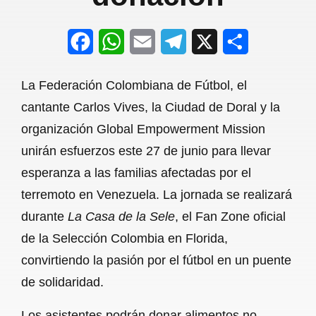
F
W
E
T
X
S
a
h
m
e
h
La Federación Colombiana de Fútbol, el
c
a
a
l
a
cantante Carlos Vives, la Ciudad de Doral y la
e
t
i
e
r
organización Global Empowerment Mission
b
s
l
g
e
unirán esfuerzos este 27 de junio para llevar
o
A
r
esperanza a las familias afectadas por el
terremoto en Venezuela. La jornada se realizará
o
p
a
durante
La Casa de la Sele
, el Fan Zone oficial
k
p
m
de la Selección Colombia en Florida,
convirtiendo la pasión por el fútbol en un puente
de solidaridad.
Los asistentes podrán donar alimentos no